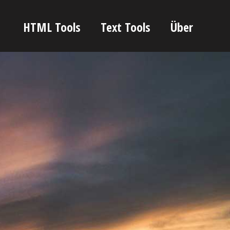
HTML Tools
Text Tools
Über