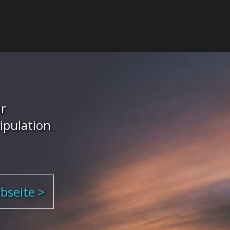
r
pulation
bseite >